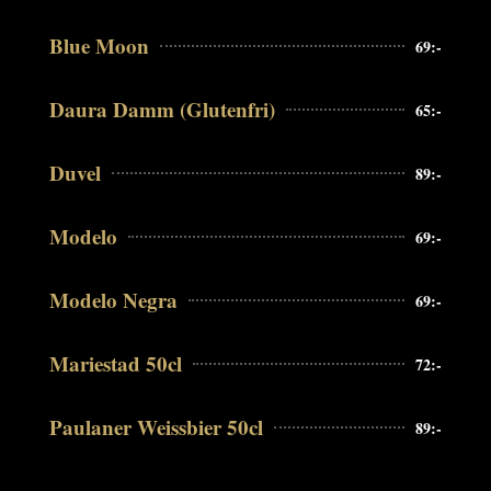
Blue Moon
69:-
Daura Damm (Glutenfri)
65:-
Duvel
89:-
Modelo
69:-
Modelo Negra
69:-
Mariestad 50cl
72:-
Paulaner Weissbier 50cl
89:-