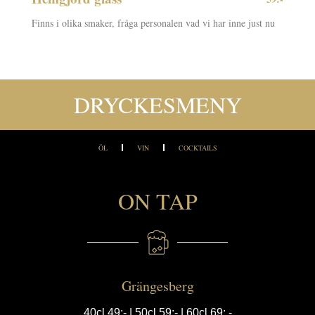
Finns i olika smaker, fråga personalen vad vi har inne just nu
DRYCKESMENY
ÖL
VIN
COCKTAILS
ON TAP
Grängesberg
40cl 49:- | 50cl 59:- | 60cl 69:,-