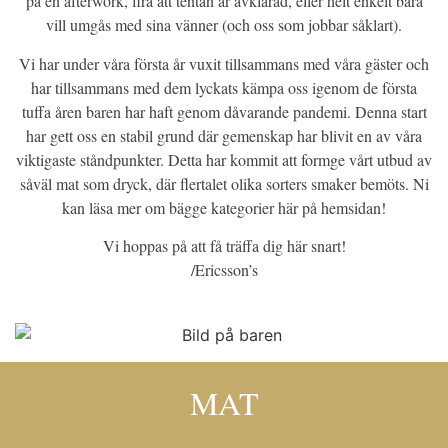
på en afterwork, fira att tentan är avklarad, eller helt enkelt bara
vill umgås med sina vänner (och oss som jobbar såklart).
Vi har under våra första år vuxit tillsammans med våra gäster och
har tillsammans med dem lyckats kämpa oss igenom de första
tuffa åren baren har haft genom dåvarande pandemi. Denna start
har gett oss en stabil grund där gemenskap har blivit en av våra
viktigaste ståndpunkter. Detta har kommit att formge vårt utbud av
såväl mat som dryck, där flertalet olika sorters smaker bemöts. Ni
kan läsa mer om bägge kategorier här på hemsidan!
Vi hoppas på att få träffa dig här snart!
/Ericsson’s
MAT