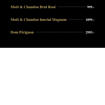
Moët & Chandon Brut Rosé
999:-
Moët & Chandon Imerial Magnum
1899:-
Dom Pérignon
2995:-