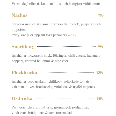
Varma degbollar täckta i smält ost och hemgjort vitlökssmör
Nachos
79:-
Serveras med ostsås, smält mozzarella, rödlök, jalapenos och
dippsåser.
Party size (För upp till fyra personer) +20:-
Snackkorg
99:-
Innehåller mozzarella stick, lökringar, chili cheese, habanero
poppers, friterad halloumi & dippsåser
Plockbricka
139:-
Innehåller pepparsalami, chilikorv, soltorkade tomater,
kalamata oliver, brödsnacks, vitlökssås & tryffel majonäs
Ostbricka
149:-
Parmesan, chevre, rökt brie, grönmögel, jordgubbar,
vindruvor, brödpinnar & tomatmarmelad