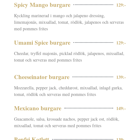
Spicy Mango burgare
129:-
Kyckling marinerad i mango och jalapeno dressing,
limemajonäs, mixsallad, tomat, rödlök, jalapenos och serveras
med pommes frites
Umami Spice burgare
129:-
Cheedar, tryffel majonäs, picklad rödlök, jalapenos, mixsallad,
tomat och serveras med pommes frites
Cheeseinator burgare
139:-
Mozzarella, pepper jack, cheddarost, mixsallad, inlagd gurka,
tomat, rödlök och serveras med pommes frites
Mexicano burgare
149:-
Guacamole, salsa, krossade nachos, pepper jack ost, rödlök,
mixsallad, tomat och serveras med pommes frites
Benfri Kotlett
139:-