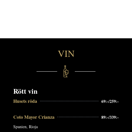
VIN
Rött vin
Husets röda
69:-/259:-
Coto Mayor Crianza
89:-/339:-
Spanien, Rioja