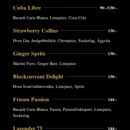
Cuba Libre
90:-/130:-
Bacardi Carta Blanca, Limejuice, Coca-Cola
Strawberry Collins
130:-
Hven Gin, Jordgubbslikör, Citronjuice, Sockerlag, Äggvita
Ginger Spritz
130:-
Martini Fiero, Ginger Beer, Limejuice
Blackcurrant Delight
130:-
Hven Svartvinbärsvodka, Limejuice, Sprite
Frusen Passion
144:-
Bacardi Carta Blanca, Passoa, Passionfruktspuré, Limejuice,
Sockerlag
Lavender 75
144:-