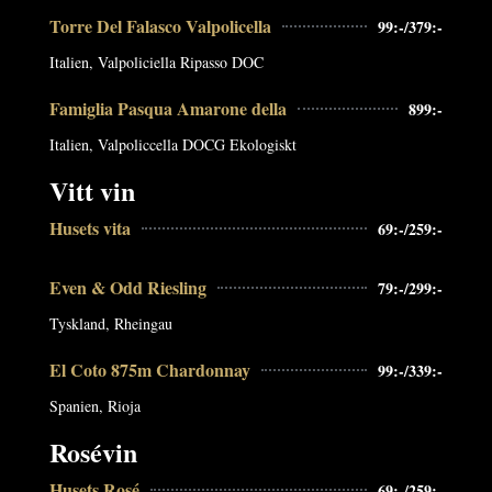
Torre Del Falasco Valpolicella
99:-/379:-
Italien, Valpoliciella Ripasso DOC
Famiglia Pasqua Amarone della
899:-
Italien, Valpoliccella DOCG Ekologiskt
Vitt vin
Husets vita
69:-/259:-
Even & Odd Riesling
79:-/299:-
Tyskland, Rheingau
El Coto 875m Chardonnay
99:-/339:-
Spanien, Rioja
Rosévin
Husets Rosé
69:-/259:-