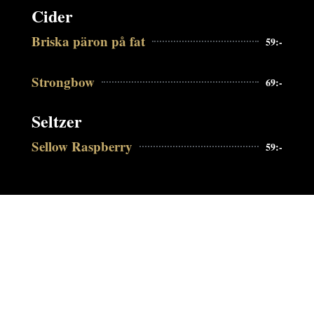
Cider
Briska päron på fat
59:-
Strongbow
69:-
Seltzer
Sellow Raspberry
59:-