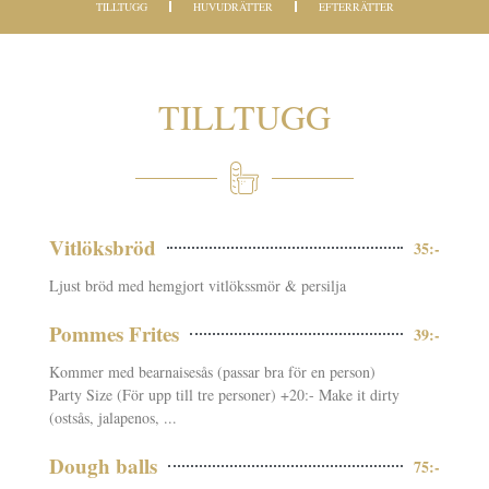
TILLTUGG
HUVUDRÄTTER
EFTERRÄTTER
TILLTUGG
Vitlöksbröd
35:-
Ljust bröd med hemgjort vitlökssmör & persilja
Pommes Frites
39:-
Kommer med bearnaisesås (passar bra för en person)
Party Size (För upp till tre personer) +20:- Make it dirty
(ostsås, jalapenos, ...
Dough balls
75:-