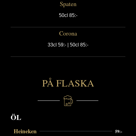
Spaten
50cl 85:-
Corona
33cl 59:- | 50cl 85:-
PÅ FLASKA
ÖL
Heineken
59:-