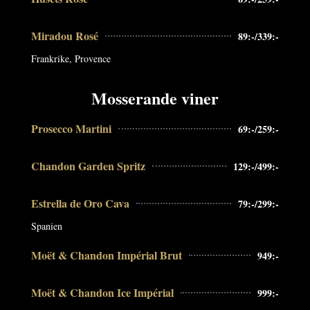
Miradou Rosé
89:-/339:-
Frankrike, Provence
Mosserande viner
Prosecco Martini
69:-/259:-
Chandon Garden Spritz
129:-/499:-
Estrella de Oro Cava
79:-/299:-
Spanien
Moët & Chandon Impérial Brut
949:-
Moët & Chandon Ice Impérial
999:-