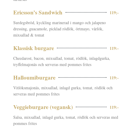
Ericsson’s Sandwich
119;-
Surdegsbröd, kyckling marinerad i mango och jalapeno
dressing, guacamole, picklad rödlök, örtmayo, vårlök,
mixsallad & tomat
Klassisk burgare
119:-
Cheedarost, bacon, mixsallad, tomat, rödlök, inlagdgurka,
tryffelmajonäs och serveras med pommes frites
Halloumiburgare
119:-
Vitlöksmajonäs, mixsallad, inlagd gurka, tomat, rödlök och
serveras med pommes frites
Veggieburgare (vegansk)
119:-
Salsa, mixsallad, inlagd gurka, tomat, rödlök och serveras med
pommes frites